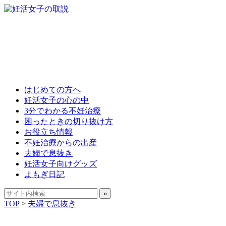
はじめての方へ
妊活女子の心の中
3分でわかる不妊治療
困ったときの切り抜け方
お役立ち情報
不妊治療からの出産
夫婦で息抜き
妊活女子向けグッズ
よもぎ日記
TOP
>
夫婦で息抜き