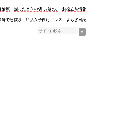
妊治療
困ったときの切り抜け方
お役立ち情報
夫婦で息抜き
妊活女子向けグッズ
よもぎ日記