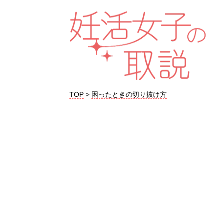
TOP
>
困ったときの切り抜け方