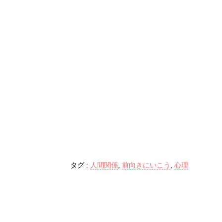
タグ :
人間関係
,
前向きにいこう
,
心理