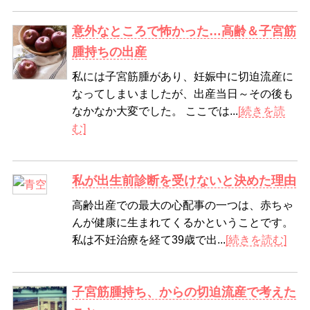
意外なところで怖かった…高齢＆子宮筋
腫持ちの出産
私には子宮筋腫があり、妊娠中に切迫流産に
なってしまいましたが、出産当日～その後も
なかなか大変でした。 ここでは...
[続きを読
む]
私が出生前診断を受けないと決めた理由
高齢出産での最大の心配事の一つは、赤ちゃ
んが健康に生まれてくるかということです。
私は不妊治療を経て39歳で出...
[続きを読む]
子宮筋腫持ち、からの切迫流産で考えた