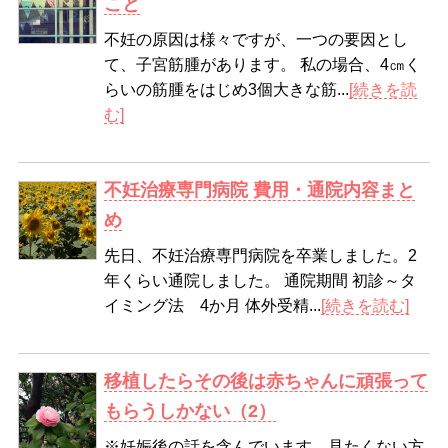
こと
不妊の原因は様々ですが、一つの要因とし
て、子宮筋腫があります。 私の場合、4㎝く
らいの筋腫をはじめ3個大きな筋...
[続きを読
む]
不妊治療専門病院 費用・通院内容まと
め
先日、不妊治療専門病院を卒業しました。2
年くらい通院しました。 通院期間 初診～タ
イミング法 4か月 体外受精...
[続きを読む]
移植したらその後は赤ちゃんに頑張って
もらうしかない（2）
※妊娠後の話を含んでいます。見たくない方